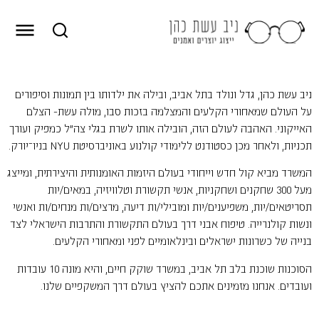
ניב עשת כהן, גדל ונולד בתל אביב, ובילה את ילדותו בין תמונות וסיפורים
על העולם שמאחורי הקלעים והמצלמה בזכות סבו, מולה עשת- הצלם
האייקוני.
האהבה לעולם הזה, הובילה אותו לשרת בגלי צה״ל כמפיק ועורך
תכניות, ולאחר מכן כסטודנט ללימודי קולנוע באוניברסיטת NYU בניו־יורק.
המשרד מביא קול חדש וייחודי בעולם היזמות האומנותית והיצירתית, ומייצג
מעל 300 שחקנים ושחקניות, אנשי תקשורת וטלוויזיה, במאים/יות
תסריטאים/יות, משפיענים/יות ומובילי/ות דיעה, מרצים/ות מנחים/ות ואנשי
ונשות קולנרייה.
טיפוח אבני דרך בעולם התקשורת והתרבות הישראלי לצד
בנייה של כשרונות ישראלים ובינלאומיים לפני ומאחורי הקלעים.
הסוכנות שוכנת בלב תל אביב, במשרד שוקק חיים, והיא מונה 10 עובדות
ועובדים.
אנחנו מזמינים אתכם להציץ בעולם דרך המשקפיים שלנו.