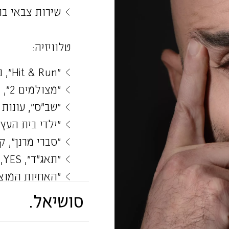
שירות צבאי בת
טלוויזיה:
״Hit & Run״, נטפליקס, בימוי: ליאור רז
״מצולמים 2״, HOT, בימוי: אורי כץ
״שב"ס״, עונות 1 ו2, כאן 11, בימוי: אורן שקדי וקובי חביה
״ילדי בית העץ״
״סברי מרנן״, ק
״תאג"ד״, YES, בימוי: ציון רובין
״האחיות המוצלחות שלי״, S
״הפיג'מות״, ער
סושיאל.
קולנוע: