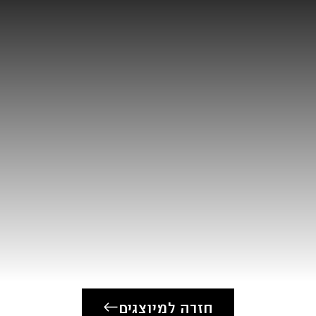
״המלכה שושנה״, 
״להאיר את יוסי״,
״אלבום פרטי״, 
״פוטו פרג'״, דוקומנ
קריינות:
״היום להציל את
״ליברמן״, YES דוקו
רדיו:
תוכנית שבועית,
חזרה למיוצגים