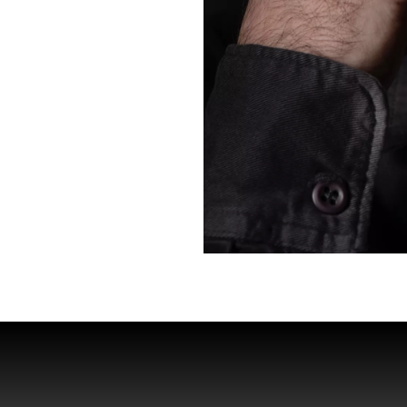
״הכל שבור ורוקד
״מפריח היונים״,
״פעם הייתי״, ב
תאטרון:
״סינית אני מדב
״לילה אחד מרקו
״ציד המכשפות״
״חולה אהבה בשי
״תעלת בלאומליך
בימוי: