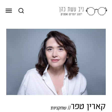
קארין טפר
//
שחקניות