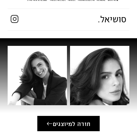
*בית ספר למשחק מול מצלמה-׳טכניקה׳
*סדנאות משחק מול מצלמה- נעמה ולירון, גלית
סושיאל.
אשכול, רם נהרי ועוד
*קורס דיבוב-אולפני ׳אלרום׳
*סדנאות משחק תיאטרון-אודי בן משה, רונן שמי
ועוד
*לימודי תסריטאות- אסף ציפור
*שירות צבאי- גל"צ
*מגמת תיאטרון בתיכון ‘אלון’
*מגמת תיאטרון חטיבת 'זאב'
*למידת פיתוח קול-אופרה- איזבל האס
*למידת משחק- התיאטרון העירוני הרצליה
תיאטרון
• 'המלט' , בימוי: מאור זגורי- תיאטרון הבימה.
חזרה למיוצגים
• 'אהבתי הראשונה', בימוי: גליה פרדקין-