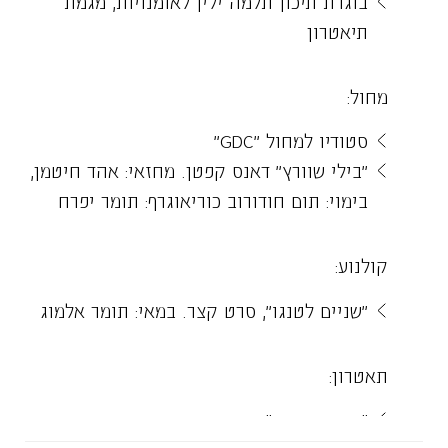
בוגרת תיכון תלמה ילין לאומנויות, מגמת
תיאטרון
מחול:
סטודיו למחול "GDC"
"בילי שוורץ" דאנס קפטן. מחזאי: אהד חיטמן,
בימוי: תום חודורוב כוריאוגרף: תומר יפרח
קולנוע:
"שניים לטנגו", סרט קצר. במאי: תומר אלמוג
תאטרון:
"חוות החיות"