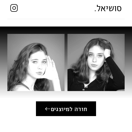
"בילי שוורץ" – מחזאי: אהד חיטמן, בימוי: תום
סושיאל.
חודורוב, כוריאוגרף: תומר יפרח
"טרטיף" – מריאן, בימוי: אורי זלצמן
ערב דואטים "Annie get your gun"
ערב דיאלוגים בבימוי גמא פריד, "הא הא",
ג׳וזפין
חזרה למיוצגים