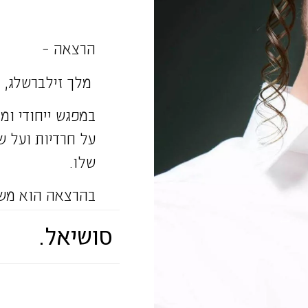
הרצאה –
מלך זילברשלג, צע
במפגש ייחודי ומ
על חרדיות ועל ש
שלו.
כאן 11) בנוסף יש זמן לשאלות מהקהל.
סושיאל.
* לפני כל הרצאה
להתאים את ההר