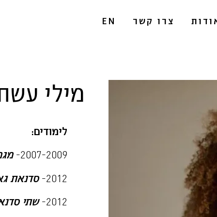
ודות
צרו קשר
EN
מילי עשת
לימודים:
2007-2009-
מגמ
2012-
סדנאת
גא
2012-
שתי
סדנא