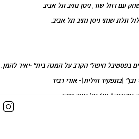
חק
עם
רחל
שור
,
ניסן
נתיב
תל
אביב
ול
תלת
שנתי
ניסן
נתיב
תל
אביב
.
ים
בפסטיבל
חיפה״
הקרב
על
המגה
בית״
–
יאיר
להמן
.
ובן״
(
בתפקיד
הילית
)-
אורי
רביד
ה
וסיגריה
",
נצ
'
י
נצ
'-
נאור
סוקי
נים
לחברת
"
הלן
דורון
"-(
הפקה
והשתתפות
).
ר
להרים
ולגבהות״
)
בתפקיד
יפעת
)-
ערן
קולירין