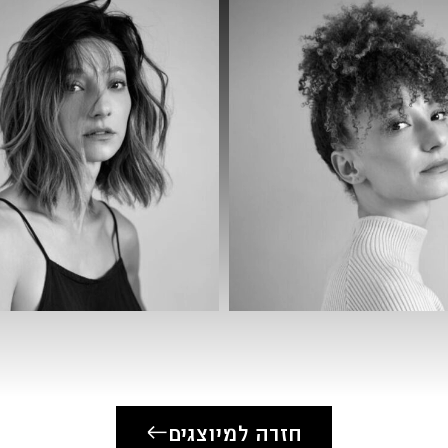
2022- סדרה ״
סוב
2023-
המקעקע
2023-
פיצ׳ר
״קבר
2025- ״סדרה נקלטות״ -כאן 11
2026-(מצטלם) סדרה בינלאומית-נטפליקס
חזרה למיוצגים