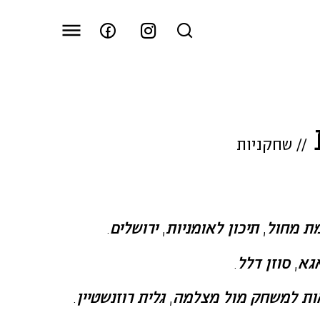
//
שחקניות
ת
מחול
,
תיכון
לאומניות
,
ירושלים
.
גא
,
סוזן
דלל
.
ות
למשחק
מול
מצלמה
,
גלית
רוזנשטיין
.