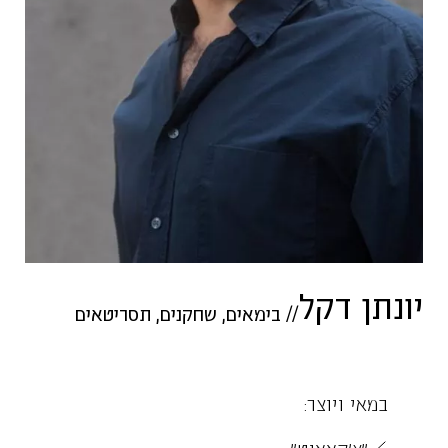
יונתן דקל
//
בימאים
,
שחקנים
,
תסריטאים
במאי ויוצר:
"צ'קאאוט"