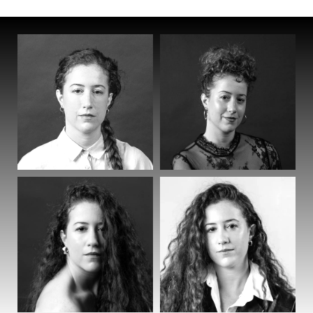
תל אביב
״אח גדול״, סרט קצר, נועה מאיר, סם שפיגל
״ההחלפה״, סרט קצר, אור קלייד, אוניברסיטת
תל אביב
״נדיה – שם זמני״, טובה אשר
כתיבה:
"נעולים בלילה", מחזה קצר. זכה במקום
הראשון בתחרות ארדיטי באוניברסיטה 2022
"שתי אחיות", מחזה באורך מלא, עלה כחלק
מפסטיבל קריאות מבוימות בקאמרי. עלה
באירוע פיצ'ינג בצוותא
תיאטרון: