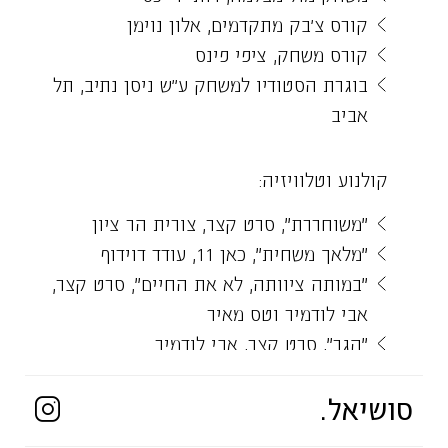
קורס צ'בק מתקדמים, אלון נוימן
קורס משחק, ציפי פינס
בוגרת הסטודיו למשחק ע"ש ניסן נתיב, תל
אביב
קולנוע וטלוויזיה:
״משוחררת״, סרט קצר, צורית הר ציון
״מלאך משחית״, כאן 11, עודד דוידוף
״במותה ציוותה, לא את החיים״, סרט קצר,
אבי לודמיר וטס מאיר
״הגר״, סרט קצר, אבי לודמיר
״צעדת הבושה״, סרט קצר, ספיר בכור, בית
סושיאל.
ברל
״דרופ אוף״ סרט קצר, מתן אייזן, אוניברסיטת