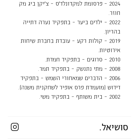
2024 – פרסומת למקדונלד׳ס – צ׳יקן ביג מק
חוזר.
2022 – ילדים ביער – בתפקיד נערה דתייה
בהריון.
2019 – קולות רקע – עובדת בחברת שיחות
אירוטיות.
2010 – סרוגים – בתפקיד חמדת.
2008 – מתי נתנשק – בתפקיד תמר.
2006 – הדברים שמאחורי השמש – בתפקיד
דידוש (מועמדת פרס אופיר לשחקנית משנה).
2002 – בית משותף – בתפקיד משי.
קומיקאית:
2025 – היום – מה שתגידו.
סושיאל.
2019 – היום – סטנדאפ.