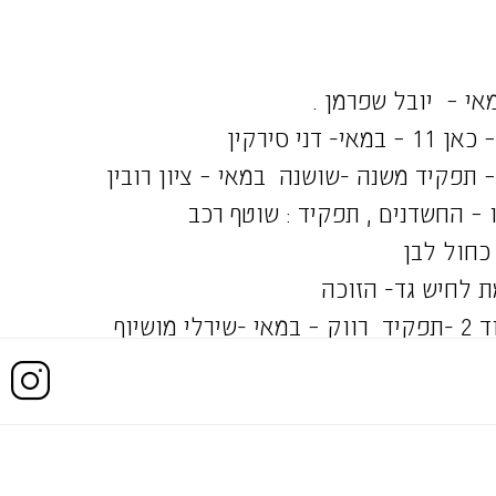
מאי – יובל שפרמן .
– החשדנים , תפקיד : שוטף רכב
 מושיוף
סרט סטודנטים שנה ד' אוניברסיטת תל אביב – במאי :
 זכה בפרס התסריט בפסטיבל לונדון 2018