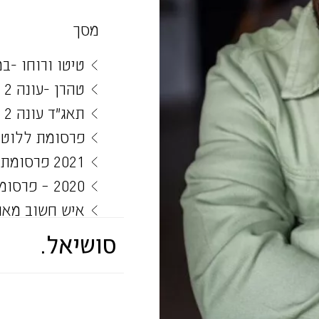
מסך
טיטו ורוחו -ב
טהרן -עונה 2 – כאן 11 – במאי- דני סירקין
תאג"ד עונה 2 – תפקיד משנה -שושנה במאי – ציון רובין
פרסומת ללוטו 
2021 פרסומת כחול לבן
2020 – פרסומת לחיש גד- הזוכה
איש חשוב מאוד 2 -תפקיד רווק – במאי -שירלי
רנן קריוקי – 
סושיאל.
אביתר מונצ'ז –
שפות