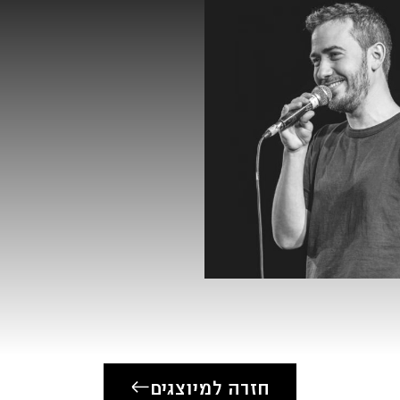
תסריטאי ראשי ״מ
כתיבה למופע הסט
כתיבה למופע הס
כתיבה לסטנדאפ 
כתיבת פרסומת ל-AVIS ליסינג פרטי עם גיתית 
כתיבה לעונה 3 של ״טאבו״ עם חנוך דאום
כתיבה לתוכנית מ
כתיבה לתוכנית כו
״קרטיק ואני״ – 
משחק:
מבצע דמויות בכתב
חזרה למיוצגים