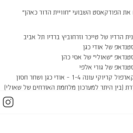
ת הרדיו של טייכר וזרחוביץ ברדיו תל אביב
טנדאפ של אודי כגן
טנדאפ ״שאולי״ של אסי כהן
טנדאפ של גורי אלפי
י עונה 1-4 – אודי כגן ושחר חסון
ת (בין היתר למערכון מלחמת האזרחים של שאולי)
תיד (עונה 1 ו-2)
חוביץ׳ לגמר האירוויזיון בישראל
גיתית פישר
זה לא אולפן שישי״ עם ארז טל וישראל קטורזה