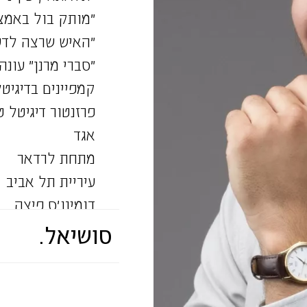
״מותק בול באמצע״ עונה 2, כאן 11,
״האיש שרצה לדעת הכל״, כאן 
״סברי מרנן״ עונה 6, קשת 12, בימוי: רובי דואנ
קמפיינים בדיגיטל
פרזנטור דיגיטל טוב
אגד
מתחת לרדאר
עיריית תל אביב
דומינו׳ס פיצה
2024 – Genesis 2023
סושיאל.
פסטיבל הקולנוע FF
תאטרון |
״אלאי-ם״, זוכה פר