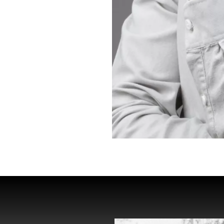
״ראסט״, יוצר וש
״המדריך לחיפוש א
מוזיקה |
Dima XR