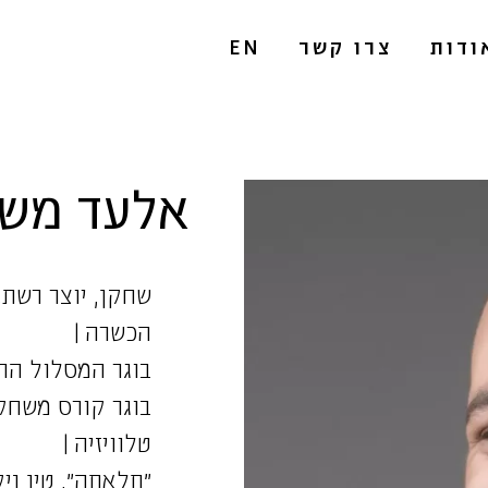
ודות
צרו קשר
EN
אלעד מש
שחקן, יוצר רשת,
הכשרה |
בוגר המסלול התל
בוגר קורס משחק
טלוויזיה |
״תלאתה״, טין ניק,