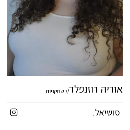
אוריה רוזנפלד
//
שחקניות
סושיאל.