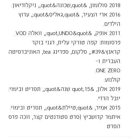
2018 סולומון, &quot;שכונה&quot;, ניקלודיאון.
2016 ארי הצעיר, &quot;גאליס&quot;, ערוץ
הילדים.
2011 אופק, &quot;UNDO&quot;, וואלה VOD.
פרסומות: קפה טורקי עלית, דגני בוקר
קראנץ&#39;, סלקום, ספרינג tea, האוניברסיטה
העברית ו-
ONE ZERO.
קולנוע:
2019 אלון, &quot;15 שנה&quot;, תסריט ובימוי:
יובל הדדי.
2015 אמיר, &quot;טיילת&quot;, תסריט ובימוי:
איתמר קדושביץ (סרט סטודנטים קצר, זוכה פרס
הסרט
הקצר הטוב ביותר בפסטיבל הקולנוע הגאה