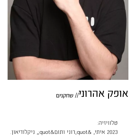
אופק אהרוני
//
שחקנים
טלוויזיה:
2023 איתי, &quot;רוני ותום&quot;, ניקלודיאון.