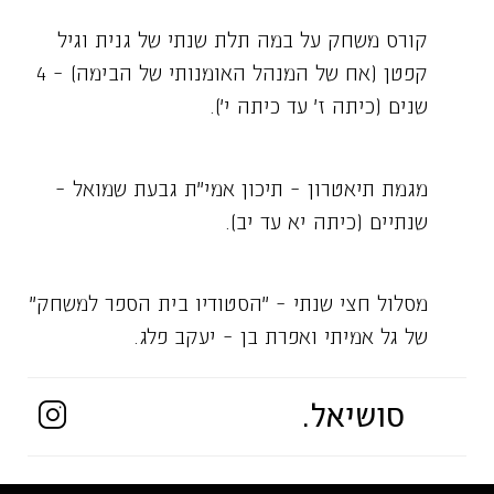
קורס משחק על במה תלת שנתי של גנית וגיל
קפטן (אח של המנהל האומנותי של הבימה) – 4
שנים (כיתה ז׳ עד כיתה י׳).
מגמת תיאטרון – תיכון אמי״ת גבעת שמואל –
שנתיים (כיתה יא עד יב).
מסלול חצי שנתי – ״הסטודיו בית הספר למשחק״
של גל אמיתי ואפרת בן – יעקב פלג.
סושיאל.
בין היתר, למדתי במסגרת המסלול עם: עודד רז
(במאי) יהונתן בר אילן (במאי), אודי ברינדט
(מלהק) וחמוטל זרם (מלהקת).