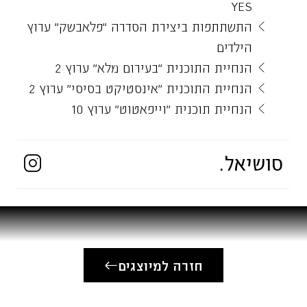
YES
התשתתפות ביצירת הסדרה "פלאבשק" ערוץ
הילדים
הנחיית התוכנית "בעירום מלא" ערוץ 2
הנחיית התוכנית "אינסטיקט בסיסי" ערוץ 2
הנחיית תוכנית "וייפאטוט" ערוץ 10
השתתפות בפאנל הסאטירה "גב האומה "
ערוץ 10
סושיאל.
עיתונות:
כתבת טור אישי במסוף השבוע של עיתון
"הארץ"
חזרה למיוצגים
כתבת טור שבועי באתר "מאקו"
כתבת טור שבועי במגזין "ליברל"